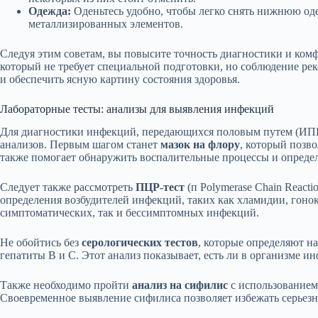
Одежда:
Оденьтесь удобно, чтобы легко снять нижнюю оде
металлизированных элементов.
Следуя этим советам, вы повысите точность диагностики и комф
который не требует специальной подготовки, но соблюдение ре
и обеспечить ясную картину состояния здоровья.
Лабораторные тесты: анализы для выявления инфекций
Для диагностики инфекций, передающихся половым путем (ИПП
анализов. Первым шагом станет
мазок на флору
, который позв
также помогает обнаружить воспалительные процессы и опреде
Следует также рассмотреть
ПЦР-тест
(п Polymerase Chain React
определения возбудителей инфекций, таких как хламидии, гоно
симптоматических, так и бессимптомных инфекций.
Не обойтись без
серологических тестов
, которые определяют н
гепатиты В и С. Этот анализ показывает, есть ли в организме и
Также необходимо пройти
анализ на сифилис
с использованием
Своевременное выявление сифилиса позволяет избежать серьез