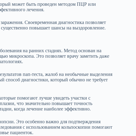
торый может быть проведен методом ПЦР или
ффективного лечения.
к заражения. Своевременная диагностика позволяет
о существенно повышает шансы на выздоровление.
болевания на ранних стадиях. Метод основан на
ью микроскопа. Это позволяет врачу заметить даже
патологиях.
зультатов пап-теста, жалоб на необычные выделения
й способ диагностики, который обычно не требует
которые помогают лучше увидеть участки с
плазии, что значительно повышает точность
тадии, когда лечение наиболее эффективно.
биопсии. Это особенно важно для подтверждения
следования с использованием кольпоскопии помогают
овье пациенток.