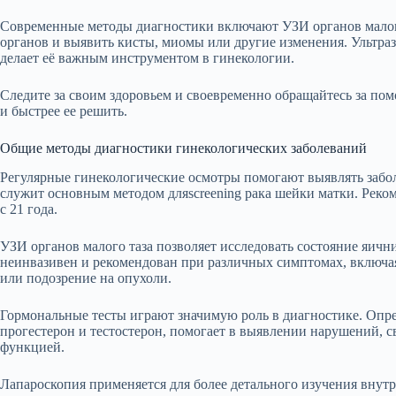
Современные методы диагностики включают УЗИ органов малого
органов и выявить кисты, миомы или другие изменения. Ультраз
делает её важным инструментом в гинекологии.
Следите за своим здоровьем и своевременно обращайтесь за пом
и быстрее ее решить.
Общие методы диагностики гинекологических заболеваний
Регулярные гинекологические осмотры помогают выявлять забол
служит основным методом дляscreening рака шейки матки. Реком
с 21 года.
УЗИ органов малого таза позволяет исследовать состояние яични
неинвазивен и рекомендован при различных симптомах, включа
или подозрение на опухоли.
Гормональные тесты играют значимую роль в диагностике. Опред
прогестерон и тестостерон, помогает в выявлении нарушений, 
функцией.
Лапароскопия применяется для более детального изучения вну