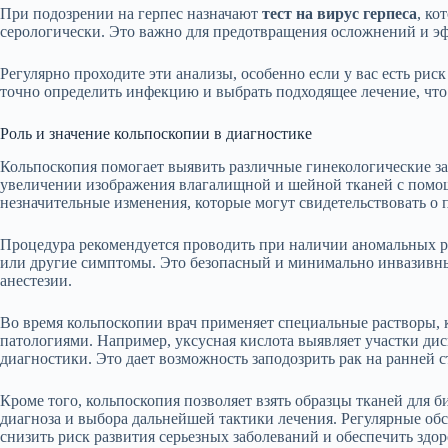
При подозрении на герпес назначают
тест на вирус герпеса
, ко
серологически. Это важно для предотвращения осложнений и э
Регулярно проходите эти анализы, особенно если у вас есть рис
точно определить инфекцию и выбрать подходящее лечение, чт
Роль и значение кольпоскопии в диагностике
Кольпоскопия помогает выявить различные гинекологические за
увеличении изображения влагалищной и шейной тканей с помощ
незначительные изменения, которые могут свидетельствовать о 
Процедура рекомендуется проводить при наличии аномальных ре
или другие симптомы. Это безопасный и минимально инвазивны
анестезии.
Во время кольпоскопии врач применяет специальные растворы, 
патологиями. Например, уксусная кислота выявляет участки дис
диагностики. Это дает возможность заподозрить рак на ранней с
Кроме того, кольпоскопия позволяет взять образцы тканей для 
диагноза и выбора дальнейшей тактики лечения. Регулярные об
снизить риск развития серьезных заболеваний и обеспечить здор