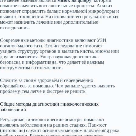
Не менее важным является
мазок на флору
, который
помогает выявить воспалительные процессы. Анализ
позволяет определить баланс нормальной микрофлоры и
выявить отклонения. На основании его результатов врач
может назначить лечение или дополнительные
исследования.
Современные методы диагностики включают УЗИ
органов малого таза. Это исследование помогает
увидеть структуру органов и выявить кисты, миомы или
другие изменения. Ультразвуковая диагностика
безопасна и информативна, что делает её важным
инструментом в гинекологии.
Следите за своим здоровьем и своевременно
обращайтесь за помощью. Чем раньше удастся выявить
проблему, тем легче и быстрее ее решить.
Общие методы диагностики гинекологических
заболеваний
Регулярные гинекологические осмотры помогают
выявлять заболевания на ранних стадиях. Пап-тест
(цитология) служит основным методом дляscreening рака
шейки матки. Рекомендуется проходить этот тест