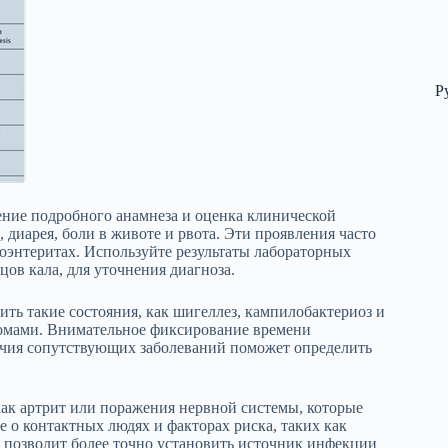
Р
ение подробного анамнеза и оценка клинической
 диарея, боли в животе и рвота. Эти проявления часто
роэнтеритах. Используйте результаты лабораторных
ов кала, для уточнения диагноза.
ь такие состояния, как шигеллез, кампилобактериоз и
омами. Внимательное фиксирование времени
чия сопутствующих заболеваний поможет определить
как артрит или поражения нервной системы, которые
е о контактных людях и факторах риска, таких как
 позволит более точно установить источник инфекции