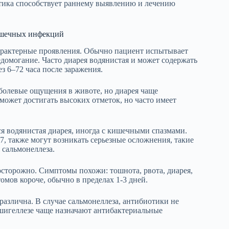
стика способствует раннему выявлению и лечению
ишечных инфекций
арактерные проявления. Обычно пациент испытывает
домогание. Часто диарея водянистая и может содержать
 6–72 часа после заражения.
 болевые ощущения в животе, но диарея чаще
может достигать высоких отметок, но часто имеет
ся водянистая диарея, иногда с кишечными спазмами.
H7, также могут возникать серьезные осложнения, такие
 сальмонеллеза.
осторожно. Симптомы похожи: тошнота, рвота, диарея,
омов короче, обычно в пределах 1-3 дней.
различна. В случае сальмонеллеза, антибиотики не
 шигеллезе чаще назначают антибактериальные