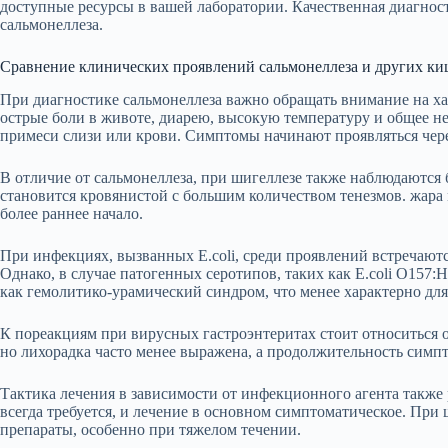
доступные ресурсы в вашей лаборатории. Качественная диагно
сальмонеллеза.
Сравнение клинических проявлений сальмонеллеза и других к
При диагностике сальмонеллеза важно обращать внимание на х
острые боли в животе, диарею, высокую температуру и общее не
примеси слизи или крови. Симптомы начинают проявляться через
В отличие от сальмонеллеза, при шигеллезе также наблюдаются
становится кровянистой с большим количеством тенезмов. жара 
более раннее начало.
При инфекциях, вызванных E.coli, среди проявлений встречают
Однако, в случае патогенных серотипов, таких как E.coli O157:
как гемолитико-урамический синдром, что менее характерно для
К пореакциям при вирусных гастроэнтеритах стоит относиться 
но лихорадка часто менее выражена, а продолжительность симпт
Тактика лечения в зависимости от инфекционного агента также 
всегда требуется, и лечение в основном симптоматическое. При
препараты, особенно при тяжелом течении.