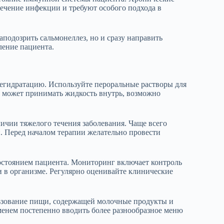
течение инфекции и требуют особого подхода в
аподозрить сальмонеллез, но и сразу направить
ление пациента.
регидратацию. Используйте пероральные растворы для
е может принимать жидкость внутрь, возможно
чии тяжелого течения заболевания. Чаще всего
. Перед началом терапии желательно провести
остоянием пациента. Мониторинг включает контроль
 в организме. Регулярно оценивайте клинические
ьзование пищи, содержащей молочные продукты и
еменем постепенно вводить более разнообразное меню