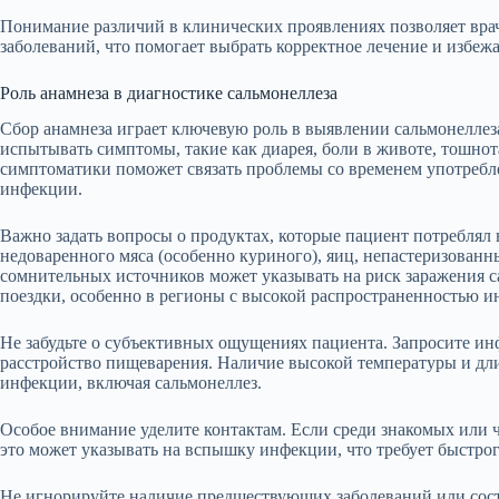
Понимание различий в клинических проявлениях позволяет вра
заболеваний, что помогает выбрать корректное лечение и избеж
Роль анамнеза в диагностике сальмонеллеза
Сбор анамнеза играет ключевую роль в выявлении сальмонеллеза
испытывать симптомы, такие как диарея, боли в животе, тошнот
симптоматики поможет связать проблемы со временем употреб
инфекции.
Важно задать вопросы о продуктах, которые пациент потреблял 
недоваренного мяса (особенно куриного), яиц, непастеризован
сомнительных источников может указывать на риск заражения с
поездки, особенно в регионы с высокой распространенностью и
Не забудьте о субъективных ощущениях пациента. Запросите 
расстройство пищеварения. Наличие высокой температуры и дли
инфекции, включая сальмонеллез.
Особое внимание уделите контактам. Если среди знакомых или
это может указывать на вспышку инфекции, что требует быстрог
Не игнорируйте наличие предшествующих заболеваний или сос