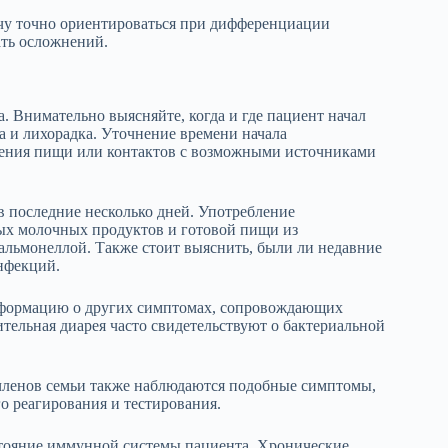
чу точно ориентироваться при дифференциации
ать осложнений.
. Внимательно выясняйте, когда и где пациент начал
а и лихорадка. Уточнение времени начала
ления пищи или контактов с возможными источниками
в последние несколько дней. Употребление
ных молочных продуктов и готовой пищи из
альмонеллой. Также стоит выяснить, были ли недавние
нфекций.
информацию о других симптомах, сопровождающих
тельная диарея часто свидетельствуют о бактериальной
 членов семьи также наблюдаются подобные симптомы,
о реагирования и тестирования.
тояние иммунной системы пациента. Хронические